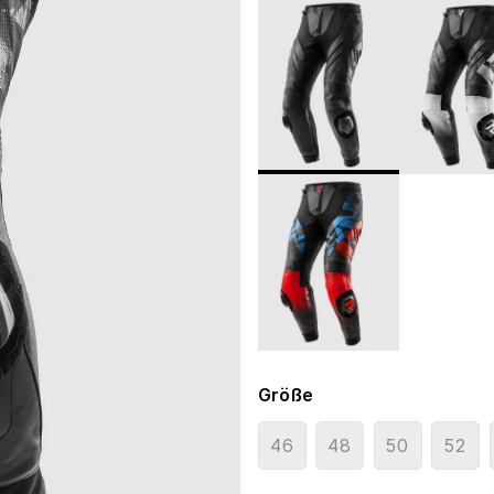
Größe
46
48
50
52