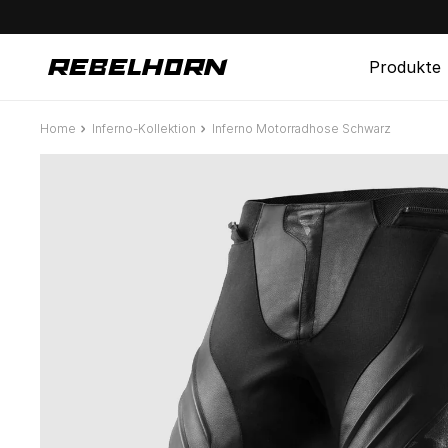
Direkt
zum
Inhalt
Produkte
Home
Inferno-Kollektion
Inferno Motorradhose Schwarz
Zu
Produktinformationen
springen