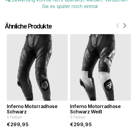
Sie es später noch einmal
Ähnliche Produkte
Inferno Motorradhose
Inferno Motorradhose
Schwarz
Schwarz Weiß
5 Farben
5 Farben
Normaler
€299,95
Normaler
€299,95
Preis
Preis