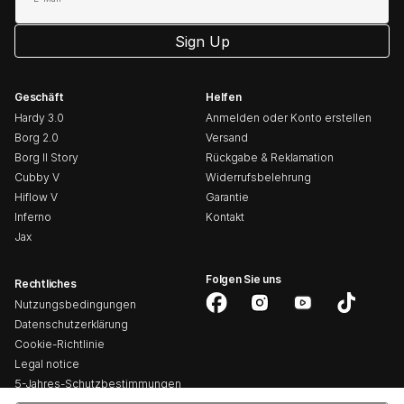
Sign Up
Geschäft
Helfen
Hardy 3.0
Anmelden oder Konto erstellen
Borg 2.0
Versand
Borg II Story
Rückgabe & Reklamation
Cubby V
Widerrufsbelehrung
Hiflow V
Garantie
Inferno
Kontakt
Jax
Folgen Sie uns
Rechtliches
Nutzungsbedingungen
Facebook
Instagram
YouTube
TikTok
Datenschutzerklärung
Cookie-Richtlinie
Legal notice
5-Jahres-Schutzbestimmungen
CE-Erklärungen