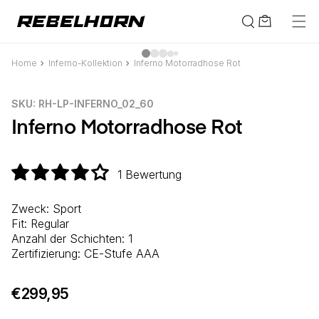
Direkt
zum
Warenkorb
Inhalt
Home
Inferno-Kollektion
Inferno Motorradhose Rot
oduktinformationen
ingen
SKU:
SKU: RH-LP-INFERNO_02_60
Inferno Motorradhose Rot
1 Bewertung
Zweck: Sport
Fit: Regular
Anzahl der Schichten: 1
Zertifizierung: CE-Stufe AAA
€299,95
Normaler
Preis