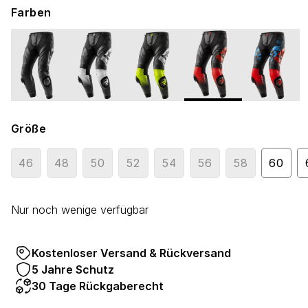
Farben
Größe
46
48
50
52
54
56
58
60
Nur noch wenige verfügbar
Kostenloser Versand & Rückversand
5 Jahre Schutz
30 Tage Rückgaberecht