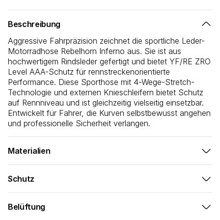
Beschreibung
Aggressive Fahrpräzision zeichnet die sportliche Leder-
Motorradhose Rebelhorn Inferno aus. Sie ist aus
hochwertigem Rindsleder gefertigt und bietet YF/RE ZRO
Level AAA-Schutz für rennstreckenorientierte
Performance. Diese Sporthose mit 4-Wege-Stretch-
Technologie und externen Knieschleifern bietet Schutz
auf Rennniveau und ist gleichzeitig vielseitig einsetzbar.
Entwickelt für Fahrer, die Kurven selbstbewusst angehen
und professionelle Sicherheit verlangen.
Materialien
Hochleistungskonstruktion für aggressives Fahren:
Schutz
100% Rindsleder
- Erstklassige Haltbarkeit für den
Sicherheitssystem auf Rennniveau für die Leistung auf
Einsatz auf Rennstrecke und Straße
der Rennstrecke:
4-Wege-Nylon-Stretch
- maximale Flexibilität bei
Belüftung
aggressiver Kurvenfahrt